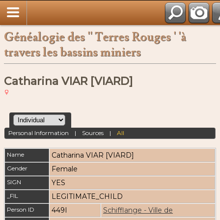
Français
Généalogie des '' Terres Rouges ' 'à
travers les bassins miniers
Catharina VIAR [VIARD]
Personal Information
|
Sources
|
All
Name
Catharina
VIAR [VIARD]
Gender
Female
SIGN
YES
_FIL
LEGITIMATE_CHILD
Person ID
449I
Schifflange - Ville de