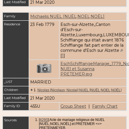
Last Modified
21 Mar 2020
Family
Michaelis NUEL [NUËL;NOEL;NOËL]
Residence
23 Feb 1779
Esch-sur-Alzette,,Canton
d'Esch-sur-
Alzette,Luxembourg,LUXEMBOUR
Schifflange qui était avant 1876
Schifflange fait part entier de la
commune d'Esch sur Alzette
[
1
]
EschSchifflangeMariage_1779_Nic
NUEl et Susanna
PRETEMER.jpg
_UST
MARRIED
Children
+
1.
Nicolas [Nicolaus; Nicolai] NUEL [NUËL;NOEL;NOËL]
Last Modified
21 Mar 2020
Family ID
455U
Group Sheet
|
Family Chart
Sources
[
429S
] Acte de mariage religieux de NUEL
[NUËL;NOEL;NOËL] et PRETEMER <=>
PRETENMEYER.