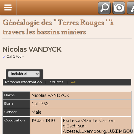
Français
Généalogie des '' Terres Rouges ' 'à
travers les bassins miniers
Nicolas VANDYCK
Cal 1766 -
Personal Information
|
Sources
|
All
Name
Nicolas
VANDYCK
Born
Cal 1766
Gender
Male
Occupation
19 Jan 1810
Esch-sur-Alzette,,Canton
d'Esch-sur-
Alzette,Luxembourg,LUXEMBOU