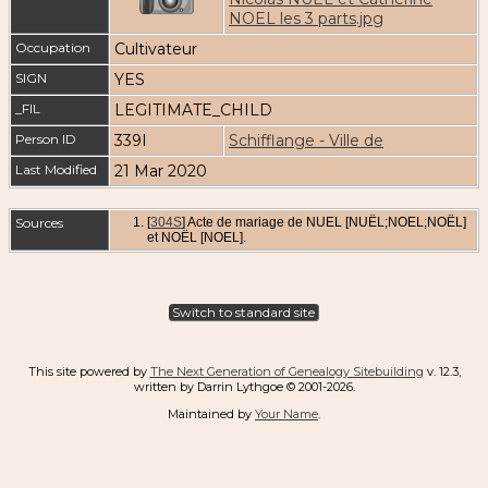
NOEL les 3 parts.jpg
Occupation
Cultivateur
SIGN
YES
_FIL
LEGITIMATE_CHILD
Person ID
339I
Schifflange - Ville de
Last Modified
21 Mar 2020
Sources
[
304S
] Acte de mariage de NUEL [NUËL;NOEL;NOËL]
et NOËL [NOEL].
Switch to standard site
This site powered by
The Next Generation of Genealogy Sitebuilding
v. 12.3,
written by Darrin Lythgoe © 2001-2026.
Maintained by
Your Name
.