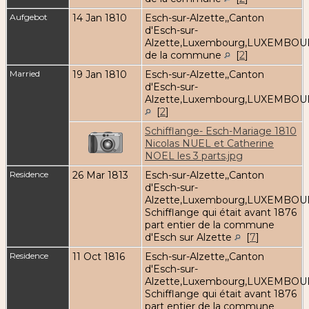
Aufgebot
14 Jan 1810
Esch-sur-Alzette,,Canton
d'Esch-sur-
Alzette,Luxembourg,LUXEMBOU
de la commune
[
2
]
Married
19 Jan 1810
Esch-sur-Alzette,,Canton
d'Esch-sur-
Alzette,Luxembourg,LUXEMBOU
[
2
]
Schifflange- Esch-Mariage 1810
Nicolas NUEL et Catherine
NOEL les 3 parts.jpg
Residence
26 Mar 1813
Esch-sur-Alzette,,Canton
d'Esch-sur-
Alzette,Luxembourg,LUXEMBOUR
Schifflange qui était avant 1876
part entier de la commune
d'Esch sur Alzette
[
7
]
Residence
11 Oct 1816
Esch-sur-Alzette,,Canton
d'Esch-sur-
Alzette,Luxembourg,LUXEMBOUR
Schifflange qui était avant 1876
part entier de la commune