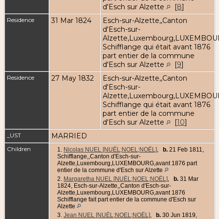
d'Esch sur Alzette
[
8
]
Residence
31 Mar 1824
Esch-sur-Alzette,,Canton
d'Esch-sur-
Alzette,Luxembourg,LUXEMBOUR
Schifflange qui était avant 1876
part entier de la commune
d'Esch sur Alzette
[
9
]
Residence
27 May 1832
Esch-sur-Alzette,,Canton
d'Esch-sur-
Alzette,Luxembourg,LUXEMBOUR
Schifflange qui était avant 1876
part entier de la commune
d'Esch sur Alzette
[
10
]
_UST
MARRIED
Children
1.
Nicolas NUEL [NUËL;NOEL;NOËL]
,
b.
21 Feb 1811,
Schifflange,,Canton d'Esch-sur-
Alzette,Luxembourg,LUXEMBOURG,avant 1876 part
entier de la commune d'Esch sur Alzette
2.
Margaretha NUEL [NUËL;NOEL;NOËL]
,
b.
31 Mar
1824, Esch-sur-Alzette,,Canton d'Esch-sur-
Alzette,Luxembourg,LUXEMBOURG,avant 1876
Schifflange fait part entier de la commune d'Esch sur
Alzette
3.
Jean NUEL [NUËL;NOEL;NOËL]
,
b.
30 Jun 1819,