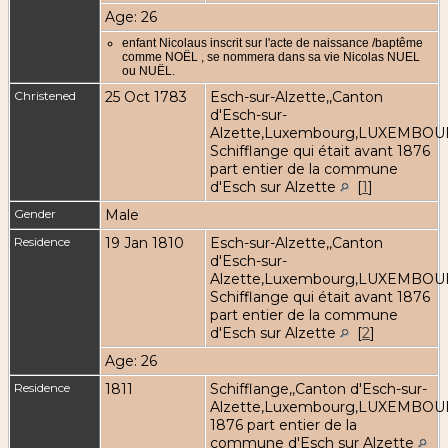
Age: 26
enfant Nicolaus inscrit sur l'acte de naissance /baptême
comme NOËL , se nommera dans sa vie Nicolas NUEL
ou NUËL.
Christened
25 Oct 1783
Esch-sur-Alzette,,Canton
d'Esch-sur-
Alzette,Luxembourg,LUXEMBOUR
Schifflange qui était avant 1876
part entier de la commune
d'Esch sur Alzette
[
1
]
Gender
Male
Residence
19 Jan 1810
Esch-sur-Alzette,,Canton
d'Esch-sur-
Alzette,Luxembourg,LUXEMBOUR
Schifflange qui était avant 1876
part entier de la commune
d'Esch sur Alzette
[
2
]
Age: 26
Residence
1811
Schifflange,,Canton d'Esch-sur-
Alzette,Luxembourg,LUXEMBOU
1876 part entier de la
commune d'Esch sur Alzette