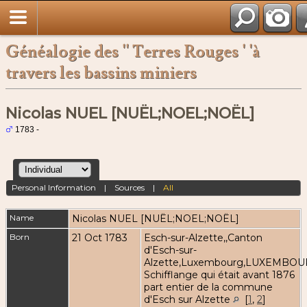
Français
Généalogie des '' Terres Rouges ' 'à
travers les bassins miniers
Nicolas NUEL [NUËL;NOEL;NOËL]
1783 -
Personal Information
|
Sources
|
All
Name
Nicolas
NUEL [NUËL;NOEL;NOËL]
Born
21 Oct 1783
Esch-sur-Alzette,,Canton
d'Esch-sur-
Alzette,Luxembourg,LUXEMBOUR
Schifflange qui était avant 1876
part entier de la commune
d'Esch sur Alzette
[
1
,
2
]